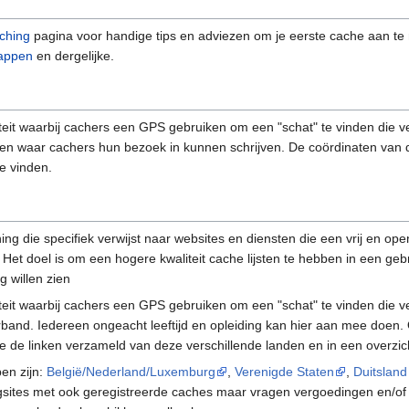
ching
pagina voor handige tips en adviezen om je eerste cache aan t
appen
en dergelijke.
iteit waarbij cachers een GPS gebruiken om een "schat" te vinden die 
tten waar cachers hun bezoek in kunnen schrijven. De coördinaten van 
e vinden.
 die specifiek verwijst naar websites en diensten die een vrij en open 
et doel is om een hogere kwaliteit cache lijsten te hebben in een gebr
 willen zien
iteit waarbij cachers een GPS gebruiken om een "schat" te vinden die 
and. Iedereen ongeacht leeftijd en opleiding kan hier aan mee doen. O
e de linken verzameld van deze verschillende landen en in een overzic
en zijn:
België/Nederland/Luxemburg
,
Verenigde Staten
,
Duitsland
ngsites met ook geregistreerde caches maar vragen vergoedingen en/of 