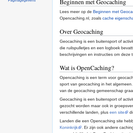
Beginnen met Geocaching
Paginagegevens
Lees meer op de
Beginnen met Geoca
Opencaching.nl, zoals
cache eigensch
Over Geocaching
Geocaching is een buitensport of activ
die ruilspulletjes en een logboek beva
beschrijvingen en instructies om deze t
Wat is OpenCaching?
Opencaching is een term voor geocaching
sport van geocaching in het algemeen. H
van de geocaching gemeenschap graag
Geocaching is een buitensport of activ
gezocht worden maar ook in groepsverb
verschillende landen, plus
een site
di
Landen die een Opencaching site hebb
Koninkrijk
. Er zijn ook andere cachi