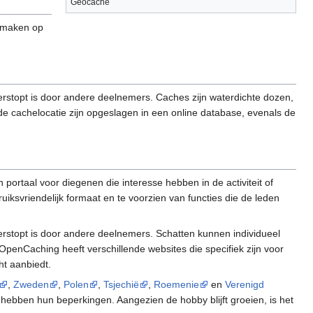
Geocache
e maken op
verstopt is door andere deelnemers. Caches zijn waterdichte dozen,
de cachelocatie zijn opgeslagen in een online database, evenals de
portaal voor diegenen die interesse hebben in de activiteit of
uiksvriendelijk formaat en te voorzien van functies die de leden
verstopt is door andere deelnemers. Schatten kunnen individueel
penCaching heeft verschillende websites die specifiek zijn voor
ht aanbiedt.
,
Zweden
,
Polen
,
Tsjechië
,
Roemenie
en
Verenigd
hebben hun beperkingen. Aangezien de hobby blijft groeien, is het